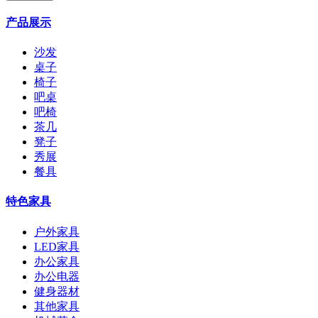
产品展示
沙发
桌子
椅子
吧桌
吧椅
茶几
凳子
秀展
餐具
特色家具
户外家具
LED家具
办公家具
办公电器
健身器材
其他家具