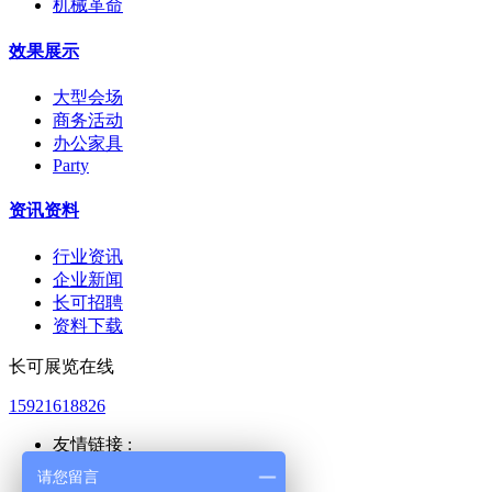
机械革命
效果展示
大型会场
商务活动
办公家具
Party
资讯资料
行业资讯
企业新闻
长可招聘
资料下载
长可展览在线
15921618826
友情链接 :
上海公积金
请您留言
上海人力