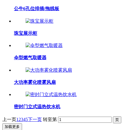
公牛6孔位排插/拖线板
珠宝展示柜
伞型燃气取暖器
大功率雾化喷雾风扇
密封门立式温热饮水机
上一页
1
2
3
4
5
下一页
转至第
加载更多