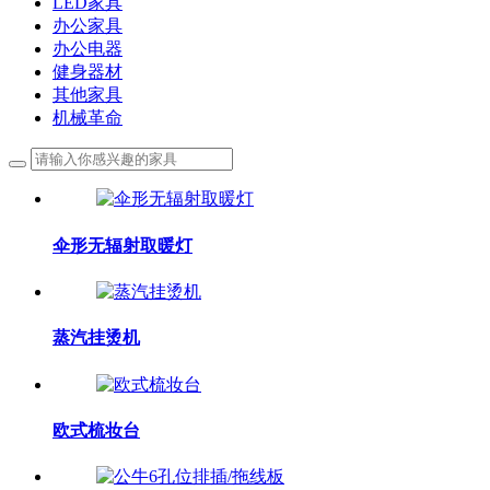
LED家具
办公家具
办公电器
健身器材
其他家具
机械革命
伞形无辐射取暖灯
蒸汽挂烫机
欧式梳妆台