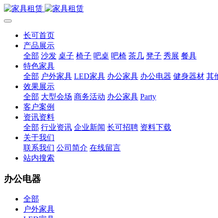
长可首页
产品展示
全部
沙发
桌子
椅子
吧桌
吧椅
茶几
凳子
秀展
餐具
特色家具
全部
户外家具
LED家具
办公家具
办公电器
健身器材
其
效果展示
全部
大型会场
商务活动
办公家具
Party
客户案例
资讯资料
全部
行业资讯
企业新闻
长可招聘
资料下载
关于我们
联系我们
公司简介
在线留言
站内搜索
办公电器
全部
户外家具