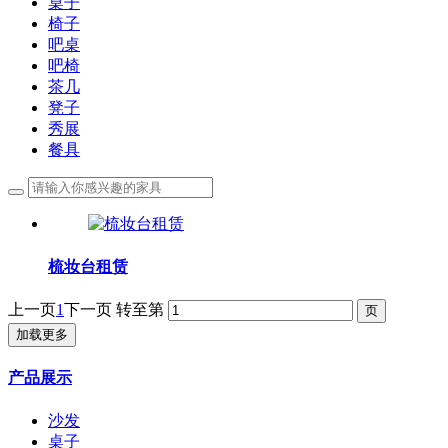
桌子
椅子
吧桌
吧椅
茶几
凳子
秀展
餐具
梳妆台租赁
上一页
1
下一页
转至第
加载更多
产品展示
沙发
桌子