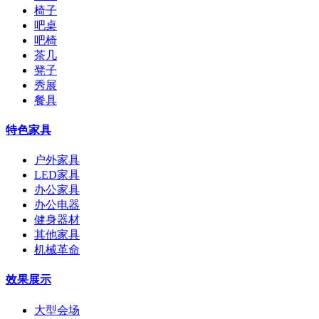
椅子
吧桌
吧椅
茶几
凳子
秀展
餐具
特色家具
户外家具
LED家具
办公家具
办公电器
健身器材
其他家具
机械革命
效果展示
大型会场