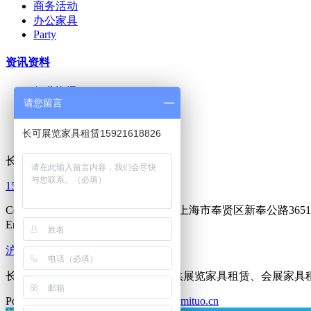
商务活动
办公家具
Party
资讯资料
行业资讯
请您留言
企业新闻
长可招聘
长可展览家具租赁15921618826
资料下载
长可展览在线
15921618826
Copyright © 2021长可展览版权所有,上海市奉贤区新奉公路365
Email：lixinshun@88.com
沪ICP备2021008098号-1
长可展览家具租赁，专注于为您提供展览家具租赁、会展家具
Powered by
MetInfo 7.6
©2008-2026
mituo.cn