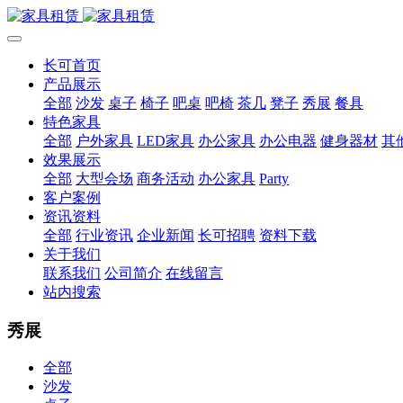
长可首页
产品展示
全部
沙发
桌子
椅子
吧桌
吧椅
茶几
凳子
秀展
餐具
特色家具
全部
户外家具
LED家具
办公家具
办公电器
健身器材
其
效果展示
全部
大型会场
商务活动
办公家具
Party
客户案例
资讯资料
全部
行业资讯
企业新闻
长可招聘
资料下载
关于我们
联系我们
公司简介
在线留言
站内搜索
秀展
全部
沙发