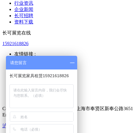
行业资讯
企业新闻
长可招聘
资料下载
长可展览在线
15921618826
友情链接 :
上海公积金
请您留言
上海人力
新国际展览
长可展览家具租赁15921618826
世博展览
众章展览
又元家具
昌租会务
Copyright © 2021长可展览版权所有,上海市奉贤区新奉公路365
Email：lixinshun@88.com
沪ICP备2021008098号-1