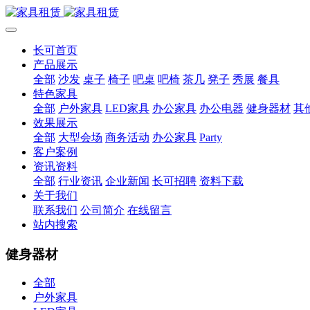
长可首页
产品展示
全部
沙发
桌子
椅子
吧桌
吧椅
茶几
凳子
秀展
餐具
特色家具
全部
户外家具
LED家具
办公家具
办公电器
健身器材
其
效果展示
全部
大型会场
商务活动
办公家具
Party
客户案例
资讯资料
全部
行业资讯
企业新闻
长可招聘
资料下载
关于我们
联系我们
公司简介
在线留言
站内搜索
健身器材
全部
户外家具