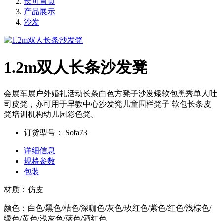
长可首页
产品展示
沙发
1.2m双人长条沙发凳
会展车展户外婚礼活动长条白色方凳子沙发矮软包黑秀单人吐
司皮凳，亦可用于早教中心沙发凳儿童围栏凳子 软包长条皮
凳培训机构幼儿园彩色凳。
订货型号：
Sofa73
详细信息
规格参数
包装
材质：仿皮
颜色：白色/黑色/桔色/深咖色/灰色/玫红色/紫色/红色/浅棕色/
绿色/黄色/浅灰色/蓝色/酒红色