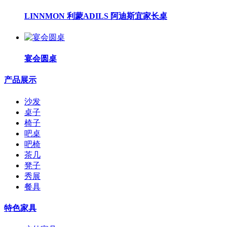
LINNMON 利蒙ADILS 阿迪斯宜家长桌
宴会圆桌
产品展示
沙发
桌子
椅子
吧桌
吧椅
茶几
凳子
秀展
餐具
特色家具