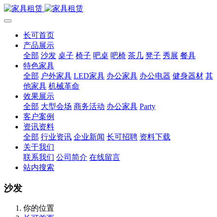
长可首页
产品展示
全部
沙发
桌子
椅子
吧桌
吧椅
茶几
凳子
秀展
餐具
特色家具
全部
户外家具
LED家具
办公家具
办公电器
健身器材
其
他家具
机械革命
效果展示
全部
大型会场
商务活动
办公家具
Party
客户案例
资讯资料
全部
行业资讯
企业新闻
长可招聘
资料下载
关于我们
联系我们
公司简介
在线留言
站内搜索
沙发
你的位置