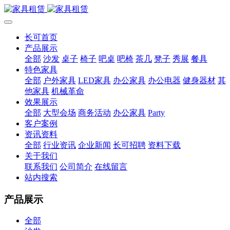
长可首页
产品展示
全部
沙发
桌子
椅子
吧桌
吧椅
茶几
凳子
秀展
餐具
特色家具
全部
户外家具
LED家具
办公家具
办公电器
健身器材
其
他家具
机械革命
效果展示
全部
大型会场
商务活动
办公家具
Party
客户案例
资讯资料
全部
行业资讯
企业新闻
长可招聘
资料下载
关于我们
联系我们
公司简介
在线留言
站内搜索
产品展示
全部