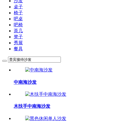
沙发
桌子
椅子
吧桌
吧椅
茶几
凳子
秀展
餐具
中南海沙发
木扶手中南海沙发