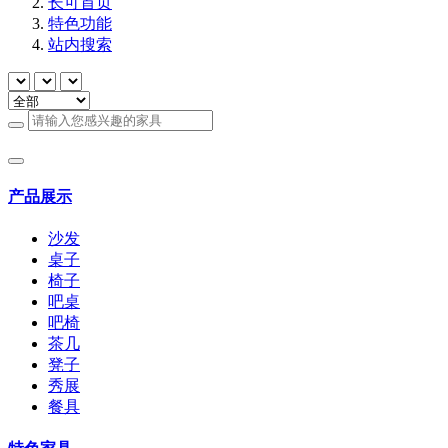
长可首页
特色功能
站内搜索
产品展示
沙发
桌子
椅子
吧桌
吧椅
茶几
凳子
秀展
餐具