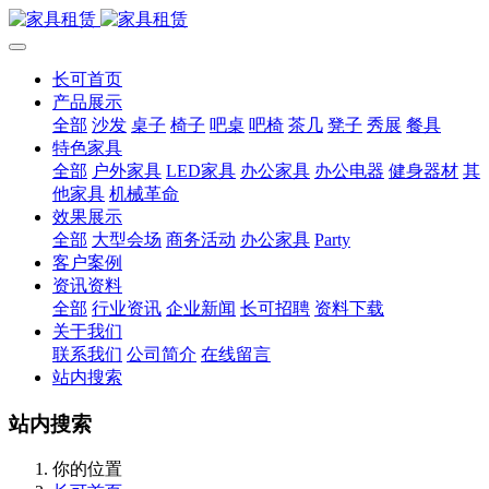
长可首页
产品展示
全部
沙发
桌子
椅子
吧桌
吧椅
茶几
凳子
秀展
餐具
特色家具
全部
户外家具
LED家具
办公家具
办公电器
健身器材
其
他家具
机械革命
效果展示
全部
大型会场
商务活动
办公家具
Party
客户案例
资讯资料
全部
行业资讯
企业新闻
长可招聘
资料下载
关于我们
联系我们
公司简介
在线留言
站内搜索
站内搜索
你的位置